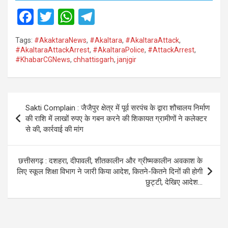
F
T
W
T
a
wi
h
el
Tags:
#AkaktaraNews
,
#Akaltara
,
#AkaltaraAttack
,
ce
tt
at
e
#AkaltaraAttackArrest
,
#AkaltaraPolice
,
#AttackArrest
,
#KhabarCGNews
,
chhattisgarh
,
janjgir
b
er
s
gr
o
A
a
o
p
m
Post
Sakti Complain : जैजैपुर क्षेत्र में पूर्व सरपंच के द्वारा शौचालय निर्माण
k
p
navigation
की राशि में लाखों रुपए के गबन करने की शिकायत ग्रामीणों ने कलेक्टर
से की, कार्रवाई की मांग
छत्तीसगढ़ : दशहरा, दीपावली, शीतकालीन और ग्रीष्मकालीन अवकाश के
लिए स्कूल शिक्षा विभाग ने जारी किया आदेश, कितने-कितने दिनों की होगी
छुट्टी, देखिए आदेश…