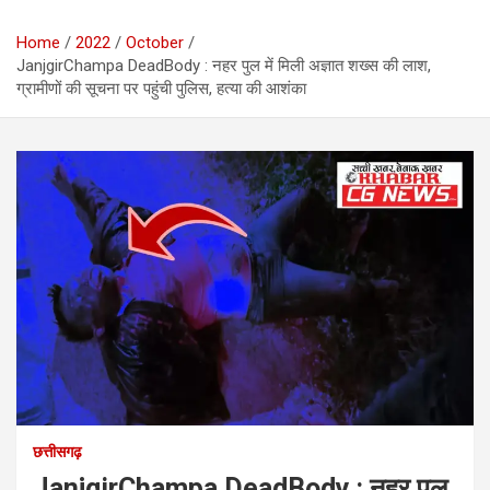
Home
2022
October
JanjgirChampa DeadBody : नहर पुल में मिली अज्ञात शख्स की लाश,
ग्रामीणों की सूचना पर पहुंची पुलिस, हत्या की आशंका
छत्तीसगढ़
JanjgirChampa DeadBody : नहर पुल