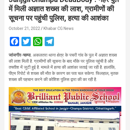
में मिली अज्ञात शख्स की लाश, ग्रामीणों की
सूचना पर पहुंची पुलिस, हत्या की आशंका
October 21, 2022
Khabar CG News
F
T
W
T
a
wi
h
el
जांजगीर-चाम्पा.
अकलतरा थाना क्षेत्र के पचरी गांव के पुल में अज्ञात शख्स
ce
tt
at
e
की लाश मिली है. ग्रामीणों की सूचना के बाद मौके पर पुलिस पहुंची है और
b
er
s
gr
तफ्तीश में जुटी हुई है. मामले में हत्या की आशंका जताई जा रही है. हालांकि,
पीएम रिपोर्ट से शख्स की मौत के कारण का पता चल सकेगा. फिलहाल, मृतक
o
A
a
शख्स की पहचान करने की कोशिश पुलिस द्वारा की का रही है.
o
p
m
k
p