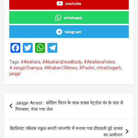
youtube
whatsapp
telegram
F
T
W
T
a
wi
h
el
Tags:
#Akaltara
,
#AkaltaraDeadBody
,
#AkaltaraPolice
,
ce
tt
at
e
#JanjgirChampa
,
#KhabarCGNews
,
#Pachri
,
chhattisgarh
,
janjgir
b
er
s
gr
o
A
a
o
p
m
Post
Janjgir Arrest : कोडिन सिरप के साथ शख्स पेट्रोल पंप के पास से
k
p
navigation
गिरफ्तार, भेजा गया जेल
ब्रिलियंट पब्लिक स्कूल बनारी जांजगीर में मनाया गया दीपावली पूर्व उत्सव
का आयोजन