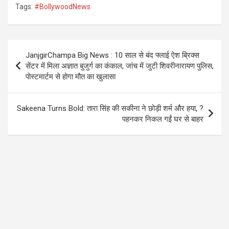
Tags:
#BollywoodNews
ce
tt
at
e
b
er
s
gr
o
A
a
Post
JanjgirChampa Big News : 10 साल से बंद फ्लाई ऐश ब्रिक्स
o
p
m
navigation
सेंटर में मिला अज्ञात बुजुर्ग का कंकाल, जांच में जुटी शिवरीनारायण पुलिस,
k
p
पोस्टमार्टम से होगा मौत का खुलासा
Sakeena Turns Bold: तारा सिंह की सकीना ने छोड़ी शर्म और हया, ?
पहनकर निकल गईं घर से बाहर