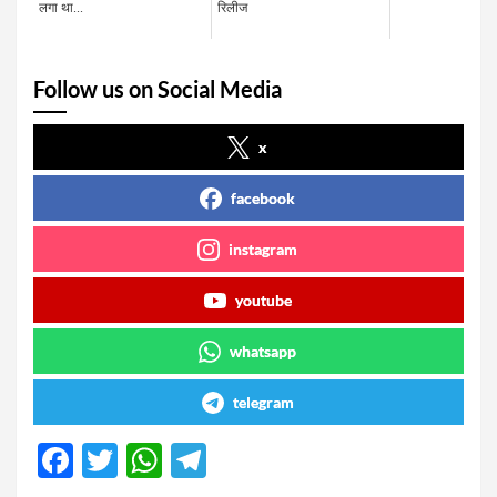
लगा था...
रिलीज
Follow us on Social Media
x
facebook
instagram
youtube
whatsapp
telegram
F
T
W
T
a
wi
h
el