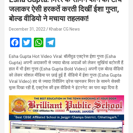
जलाकर ऐसी हरकतें करती दिखीं ईशा गुप्ता,
बोल्ड वीडियो ने मचाया तहलका!
December 31, 2022
Khabar CG News
F
T
W
T
a
wi
h
el
Esha Gupta Hot Video Viral: बॉलीवुड एक्ट्रेस ईशा गुप्ता (Esha
ce
tt
at
e
Gupta) अपनी अदाकारी से ज्यादा बोल्ड अदाओं को लेकर सुर्खियां बटोरती हैं.
b
er
s
gr
हाल में भी ईशा गुप्ता (Esha Gupta Bold Video) अपनी एक बोल्ड वीडियो
को लेकर सोशल मीडिया पर छाई हुई हैं. वीडियो में ईशा गुप्ता (Esha Gupta
o
A
a
Viral Video) हद से ज्यादा रिवीलिंग ड्रेस पहनकर मिरर के सामने सेक्सी
o
p
m
मूव्स दिखा रही हैं, एक्ट्रेस की इस वीडियो ने इंटरनेट का पारा बढ़ा दिया है.
k
p