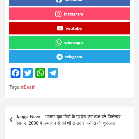
instagram
youtube
whatsapp
telegram
F
T
W
T
a
wi
h
el
Tags:
#Death
ce
tt
at
e
b
er
s
gr
o
A
a
Post
Janjgir News : भाजपा युवा मोर्चा के प्रदेश उपाध्यक्ष बने जितेन्द्र
o
p
m
navigation
देवांगन, 2006 में अभाविप से की थी छात्र राजनीति की शुरुआत
k
p