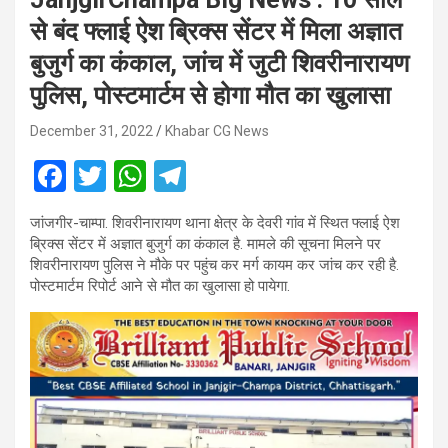
से बंद फ्लाई ऐश ब्रिक्स सेंटर में मिला अज्ञात
बुजुर्ग का कंकाल, जांच में जुटी शिवरीनारायण
पुलिस, पोस्टमार्टम से होगा मौत का खुलासा
December 31, 2022
Khabar CG News
F
T
W
T
a
wi
h
el
जांजगीर-चाम्पा. शिवरीनारायण थाना क्षेत्र के देवरी गांव में स्थित फ्लाई ऐश
ce
tt
at
e
ब्रिक्स सेंटर में अज्ञात बुजुर्ग का कंकाल है. मामले की सूचना मिलने पर
b
er
s
gr
शिवरीनारायण पुलिस ने मौके पर पहुंच कर मर्ग कायम कर जांच कर रही है.
पोस्टमार्टम रिपोर्ट आने से मौत का खुलासा हो पायेगा.
o
A
a
o
p
m
k
p