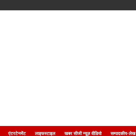
एंटरटेनमेंट
लाइफस्टाइल
खबर सीजी न्यूज़ वीडियो
सम्पादकीय-लेख