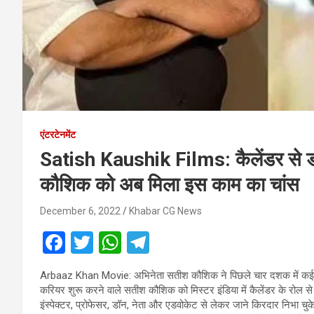
एंटरटेनमेंट
Satish Kaushik Films: कैलेंडर से ड
कौशिक को अब मिला इस काम का चांस
December 6, 2022
Khabar CG News
F
T
W
T
a
wi
h
el
Arbaaz Khan Movie: अभिनेता सतीश कौशिक ने पिछले चार दशक में कई शानदा
ce
tt
at
e
करियर शुरू करने वाले सतीश कौशिक को मिस्टर इंडिया में कैलेंडर के रोल से
b
er
s
gr
इंस्पेक्टर, प्रोफेसर, डॉन, नेता और एडवोकेट से लेकर जाने किरदार निभा च