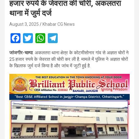
हजार रुपये के जेवरात की चोरी, अकलतरा
थाना में जुर्म दर्ज
August 3, 2025
Khabar CG News
F
T
W
T
a
wi
h
el
जांजगीर-चाम्पा
. अकलतरा थाना क्षेत्र के कोटमीसोनार गांव से अज्ञात चोरों ने
ce
tt
at
e
25 हजार रुपये के जेवरात की चोरी कर ली है. मामले में पुलिस ने अज्ञात चोरों
b
er
s
gr
के खिलाफ जुर्म दर्ज किया है और जांच में जुटी हुई है.
o
A
a
o
p
m
k
p