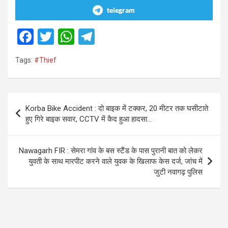
telegram
F
T
W
T
a
wi
h
el
Tags:
#Thief
ce
tt
at
e
b
er
s
gr
o
A
a
Post
Korba Bike Accident : दो बाइक में टक्कर, 20 मीटर तक घसीटाते
o
p
m
navigation
हुए गिरे बाइक सवार, CCTV में कैद हुआ हादसा…
k
p
Nawagarh FIR : सेमरा गांव के बस स्टैंड के पास पुरानी बात को लेकर
युवती के साथ मारपीट करने वाले युवक के खिलाफ केस दर्ज, जांच में
जुटी नवागढ़ पुलिस