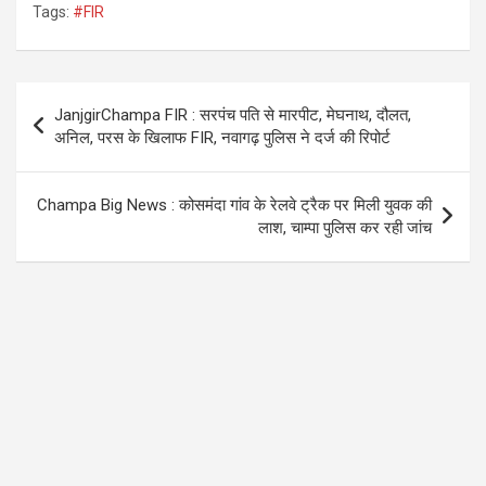
Tags:
#FIR
ce
tt
at
e
b
er
s
gr
o
A
a
Post
JanjgirChampa FIR : सरपंच पति से मारपीट, मेघनाथ, दौलत,
o
p
m
navigation
अनिल, परस के खिलाफ FIR, नवागढ़ पुलिस ने दर्ज की रिपोर्ट
k
p
Champa Big News : कोसमंदा गांव के रेलवे ट्रैक पर मिली युवक की
लाश, चाम्पा पुलिस कर रही जांच