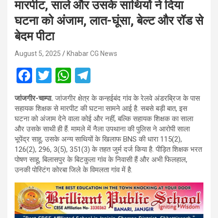
मारपीट, साले और उसके साथियों ने दिया
घटना को अंजाम, लात-घूंसा, बेल्ट और रॉड से
बेदम पीटा
August 5, 2025
Khabar CG News
F
T
W
T
a
wi
h
el
जांजगीर-चाम्पा.
जांजगीर क्षेत्र के कन्हईबंद गांव के रेलवे अंडरब्रिज के पास
ce
tt
at
e
सहायक शिक्षक से मारपीट की घटना सामने आई है. सबसे बड़ी बात, इस
b
er
s
gr
घटना को अंजाम देने वाला कोई और नहीं, बल्कि सहायक शिक्षक का साला
और उसके साथी ही हैं. मामले में नैला उपथाना की पुलिस ने आरोपी साला
o
A
a
भूपेंद्र साहू, उसके अन्य साथियों के खिलाफ BNS की धारा 115(2),
o
p
m
126(2), 296, 3(5), 351(3) के तहत जुर्म दर्ज किया है. पीड़ित शिक्षक भरत
पोषण साहू, बिलासपुर के बिटकुला गांव के निवासी हैं और अभी फिलहाल,
k
p
उनकी पोस्टिंग कोरबा जिले के विमलता गांव में है.