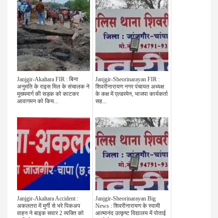
Janjgir-Akaltara FIR : बिना
Janjgir-Sheorinarayan FIR :
अनुमति के राइस मिल के संचालक ने
शिवरीनारायण नगर पंचायत अध्यक्ष
मुख्यमार्ग की सड़क को काटकर
के कक्ष में एल्डरमेन, भाजपा कार्यकर्ता
आवागमन को किय...
सह...
Janjgir-Akaltara Accident :
Janjgir-Sheorinarayan Big
अकलतरा में मुर्गी से भरे पिकअप
News : शिवरीनारायण के स्वामी
वाहन ने बाइक सवार 2 व्यक्ति को
आत्मानंद उत्कृष्ट विद्यालय में पोताई