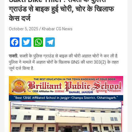
ग्राउंड से बाइक हुई चोरी, चोर के खिलाफ
केस दर्ज
October 5, 2025
Khabar CG News
F
T
W
T
a
wi
h
el
सक्ती.
सक्ती के पुलिस ग्राउंड से बाइक की चोरी अज्ञात चोरों ने कर ली है.
ce
tt
at
e
पुलिस ने मामले में अज्ञात चोरों के खिलाफ BNS की धारा 303(2) के तहत
b
er
s
gr
जुर्म दर्ज किया है.
o
A
a
o
p
m
k
p