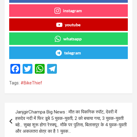
instagram
youtube
whatsapp
telegram
F
T
W
T
a
wi
h
el
Tags:
#BikeThief
ce
tt
at
e
b
er
s
gr
o
A
a
Post
JanjgirChampa Big News : मौत का पिकनिक स्पॉट, देवरी में
o
p
m
navigation
हसदेव नदी में फिर डूबे 5 युवक-युवती, 2 को बचाया गया, 3 युवक-युवती
k
p
बहे… सुबह शुरू होगा रेस्क्यू… मौके पर पुलिस, बिलासपुर के 4 युवक-युवती
और अकलतरा क्षेत्र का है 1 युवक…