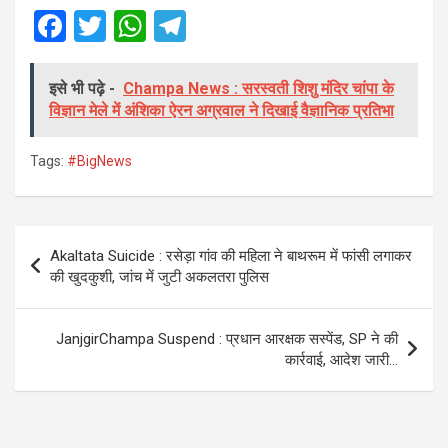
F
T
W
T
a
wi
h
el
ce
tt
at
e
इसे भी पढ़े -
Champa News : सरस्वती शिशु मंदिर चांपा के
विज्ञान मेले में अंशिका ऐरन अग्रवाल ने दिखाई वैज्ञानिक प्रतिभा
b
er
s
gr
o
A
a
Tags:
#BigNews
o
p
m
k
p
Post
Akaltata Suicide : रसेड़ा गांव की महिला ने बाथरूम में फांसी लगाकर
navigation
की खुदकुशी, जांच में जुटी अकलतरा पुलिस
JanjgirChampa Suspend : प्रधान आरक्षक सस्पेंड, SP ने की
कार्रवाई, आदेश जारी…