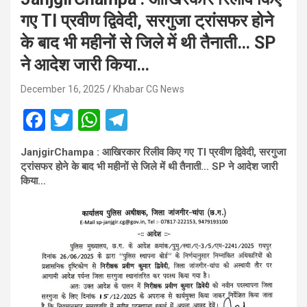
गए TI प्रवीण द्विवेदी, सरगुजा ट्रांसफर होने
के बाद भी महीनों से जिले में थी तैनाती… SP
ने आदेश जारी किया…
December 16, 2025
Khabar CG News
F
T
W
T
a
wi
h
el
JanjgirChampa : आखिरकार रिलीव किए गए TI प्रवीण द्विवेदी, सरगुजा
ce
tt
at
e
ट्रांसफर होने के बाद भी महीनों से जिले में थी तैनाती… SP ने आदेश जारी
b
er
s
gr
किया…
o
A
a
o
p
m
k
p