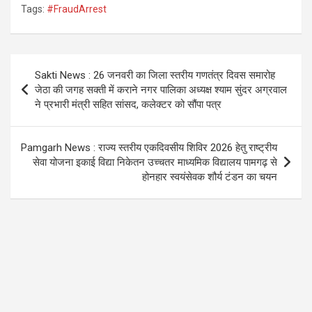
Tags:
#FraudArrest
ce
tt
at
e
b
er
s
gr
o
A
a
Post
Sakti News : 26 जनवरी का जिला स्तरीय गणतंत्र दिवस समारोह
o
p
m
navigation
जेठा की जगह सक्ती में कराने नगर पालिका अध्यक्ष श्याम सुंदर अग्रवाल
k
p
ने प्रभारी मंत्री सहित सांसद, कलेक्टर को सौंपा पत्र
Pamgarh News : राज्य स्तरीय एकदिवसीय शिविर 2026 हेतु राष्ट्रीय
सेवा योजना इकाई विद्या निकेतन उच्चतर माध्यमिक विद्यालय पामगढ़ से
होनहार स्वयंसेवक शौर्य टंडन का चयन