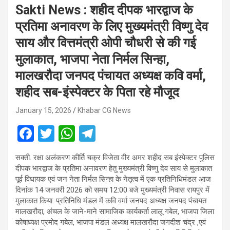
Sakti News : शहीद दीपक भारद्वाज के
प्रतिमा अनावरण के लिए मुख्यमंत्री विष्णु देव
साय और वित्तमंत्री ओपी चौधरी से की गई
मुलाकात, भाजपा नेता निर्मल सिन्हा,
मालखरौदा जनपद पंचायत अध्यक्ष कवि वर्मा,
शहीद सब-इंस्पेक्टर के पिता रहे मौजूद
January 15, 2026
Khabar CG News
F
T
W
T
a
wi
h
el
सक्ती. रक्षा अलंकरण कीर्ति चक्र विजेता वीर अमर शहीद सब इंस्पेक्टर पुलिस
ce
tt
at
e
दीपक भारद्वाज के प्रतिमा अनावरण हेतु मुख्यमंत्री विष्णु देव साय से मुलाकात
b
er
s
gr
पूर्व विधायक एवं जन नेता निर्मल सिन्हा के नेतृत्व में एक प्रतिनिधिमंडल आज
दिनांक 14 जनवरी 2026 को समय 12:00 बजे मुख्यमंत्री निवास रायपुर में
o
A
a
मुलाकात किया. प्रतिनिधि मंडल में कवि वर्मा जनपद अध्यक्ष जनपद पंचायत
o
p
m
मालखरौदा, अंचल के जाने-माने सामाजिक कार्यकर्ता लालू गबेल, भाजपा जिला
कोषाध्यक्ष प्रमोद गबेल, भाजपा मंडल अध्यक्ष मालखरौदा जगदीश चंद्र ,एवं