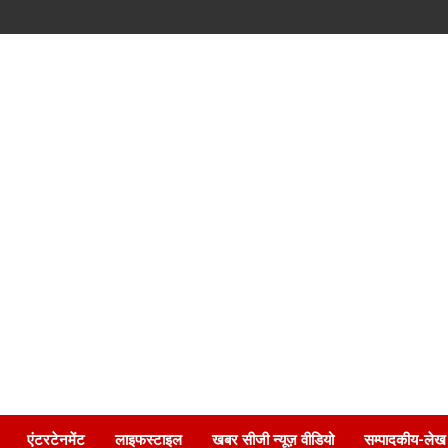
एंटरटेनमेंट
लाइफस्टाइल
खबर सीजी न्यूज़ वीडियो
सम्पादकीय-लेख