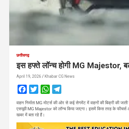
छत्तीसगढ़
इस हफ्ते लॉन्‍च होगी MG Majestor, 
April 19, 2026
Khabar CG News
F
T
W
T
a
wi
h
el
वाहन निर्माता MG मोटर्स की ओर से कई सेगमेंट में वाहनों की बिक्री की जाती 
ce
tt
at
e
एसयूवी MG Majestor को लॉन्‍च किया जाएगा। इसमें किस तरह के फीचर्स
b
er
s
gr
खबर में बता रहे हैं।
o
A
a