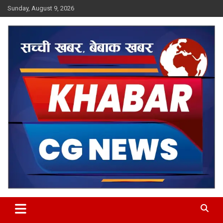
Skip
Sunday, August 9, 2026
to
content
Khabar CG News