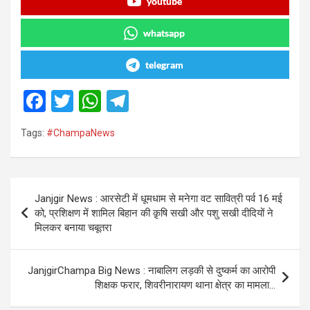
youtube
whatsapp
telegram
F
T
W
T
a
wi
h
el
Tags:
#ChampaNews
ce
tt
at
e
b
er
s
gr
o
A
a
Post
Janjgir News : आरसेटी में धूमधाम से मनेगा वट सावित्री पर्व 16 मई
o
p
m
navigation
को, प्रशिक्षण में शामिल बिहान की क़ृषि सखी और पशु सखी दीदियों ने
k
p
मिलकर बनाया चबूतरा
JanjgirChampa Big News : नाबालिग लड़की से दुष्कर्म का आरोपी
शिक्षक फरार, शिवरीनारायण थाना क्षेत्र का मामला…