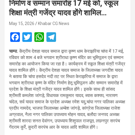
निर्माण व सम्मान समारोह 17 मई को, स्कूल
शिक्षा मंत्री गजेंद्र यादव होंगे शामिल…
May 15, 2026
Khabar CG News
F
T
W
T
a
wi
h
el
चाम्पा.
केंद्रीय देशहा यादव समाज द्वारा कृष्ण धाम केराझरिया चांपा में 17 मई,
ce
tt
at
e
रविवार को शाम 4 बजे भगवान श्रीराधा कृष्ण मंदिर का भूमिपूजन एवं सम्मान
b
er
s
gr
समारोह का आयोजन किया जा रहा है। कार्यक्रम में स्कूल शिक्षा मंत्री गजेंद्र
यादव शामिल होंगे। केंद्रीय देशहा यादव समाज के जिलाध्यक्ष जगदीश यादव
o
A
a
ने बताया कि चांपा हसदेव नदी तट पर स्थित केराझरिया में समाज के द्वारा
o
p
m
भगवान श्रीराधा कृष्ण के मंदिर निर्माण हेतू भूमिपूजन और सम्मान समारोह में
प्रदेश के शिक्षा मंत्री गजेंद्र यादव शामिल होंगे। इसके साथ ही सांसद
k
p
श्रीमती कमलेश जांगड़े, विधायक रामकुमार यादव, ब्यास कश्यप, नारायण
चंदेल, सर्व यादव समाज के प्रदेश अध्यक्ष रमेश यदु,चांपा नगर पालिका अध्यक्ष
प्रदीप नामदेव, भाजपा जिलाध्यक्ष अम्बेश जांगड़े, कांग्रेस जिलाध्यक्ष राजेश
अग्रवाल, नैला नगर पालिका उपाध्याय मोहन यादव, बलौदा जनपद अध्यक्ष
श्रीमती शारदा सनत देवांगन, उपाध्याय शिशुपाल राजपूत, लछनपुर सरपंच
गेंदराम कुर्रे, कुदरी सरपंच आर के यादव आदि शामिल होंगे।