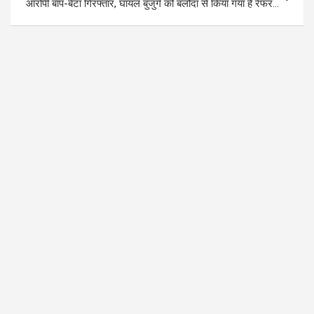
आरोपी बाप-बेटा गिरफ्तार, घायल बुजुर्ग को बलौदा से किया गया है रेफर…