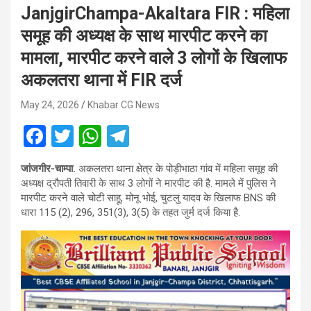
JanjgirChampa-Akaltara FIR : महिला
समूह की अध्यक्ष के साथ मारपीट करने का
मामला, मारपीट करने वाले 3 लोगों के खिलाफ
अकलतरा थाना में FIR दर्ज
May 24, 2026
Khabar CG News
F
T
W
T
a
wi
h
el
जांजगीर-चाम्पा.
अकलतरा थाना क्षेत्र के पोड़ीभाठा गांव में महिला समूह की
ce
tt
at
e
अध्यक्ष द्रौपती तिवारी के साथ 3 लोगों ने मारपीट की है. मामले में पुलिस ने
b
er
s
gr
मारपीट करने वाले चोटी साहू, मोनू भोई, चुटलु यादव के खिलाफ BNS की
धारा 115 (2), 296, 351(3), 3(5) के तहत जुर्म दर्ज किया है.
o
A
a
o
p
m
k
p