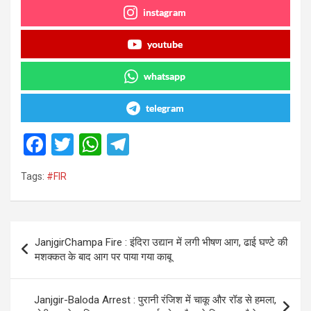
instagram
youtube
whatsapp
telegram
F
T
W
T
a
wi
h
el
Tags:
#FIR
ce
tt
at
e
b
er
s
gr
o
A
a
Post
JanjgirChampa Fire : इंदिरा उद्यान में लगी भीषण आग, ढाई घण्टे की
o
p
m
navigation
मशक्कत के बाद आग पर पाया गया काबू
k
p
Janjgir-Baloda Arrest : पुरानी रंजिश में चाकू और रॉड से हमला,