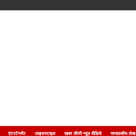
एंटरटेनमेंट
लाइफस्टाइल
खबर सीजी न्यूज़ वीडियो
सम्पादकीय-लेख