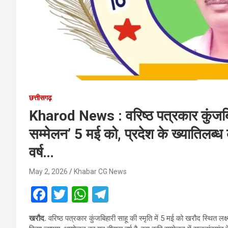
छत्तीसगढ़
Kharod News : वरिष्ठ पत्रकार कुंजबिहा
सम्मेलन’ 5 मई को, प्रदेश के ख्यातिलब
वर्ष…
May 2, 2026
Khabar CG News
F
T
W
T
a
wi
h
el
खरौद.
वरिष्ठ पत्रकार कुंजबिहारी साहू की स्मृति में 5 मई को खरौद स्थित लक
ce
tt
at
e