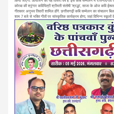
किया जाएगा. आयोजन का यह तीसरा वर्ष है. इस कबि सम्मेलन में राजनांदगांव के 
b
er
s
gr
कोरबा की श्रृंगार कवियित्री श्रीमती संतोषी ‘श्रद्धा’, साजा के ओज कवि ईश्
गीतकार अनुभव तिवारी शामिल होंगे. छत्तीसगढ़ी कबि सम्मेलन का संचालन बिलाई
o
A
a
शाम 7 बजे से भक्ति गीतों पर सांस्कृतिक कार्यक्रम होगा, जहां विभिन्न स्कूलों के 
o
p
m
k
p