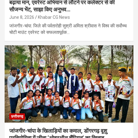
बढ़ाया मान, एवरेस्ट अभियान से लौटने पर कलेक्टर से की
सौजन्य भेंट, साझा किए अनुभव…
June 8, 2026
Khabar CG News
जांजगीर-चांपा. जिले की पर्वतारोही सुश्री अमिता श्रीवास ने विश्व की सर्वोच्च
चोटी माउंट एवरेस्ट को सफलतापूर्वक…
छत्तीसगढ़
जांजगीर-चांपा के खिलाड़ियों का कमाल, डोंगरगढ़ वूशु
प्रतियोगिता में जीता ‘ओवरऑल चैंपियन’ का खिताब