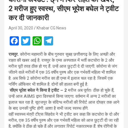
2 मरीज हुए स्वस्थ, सीएम भूपेश बघेल ने ट्वीट
कर दी जानकारी
April 30, 2020
Khabar CG News
F
T
W
T
a
wi
h
el
रायपुर.
कोरोना महामारी के बीच गुरुवार सुबह छत्तीसगढ़ के लिए अच्छी और
ce
tt
at
e
राहत की खबर आई है. रायपुर के एम्स अस्पताल में भर्ती कटघोरा के 2 और
b
er
s
gr
मरीज पूरी तरह ठीक हो गए हैं. उन्हें आज छुट्टी दे दी जाएगी. कोरोना से जंग
जीतने वाले मरीजों में एक 35 वर्षीय पुरुष और एक गर्भवती महिला भी शामिल
o
A
a
है. अब सिर्फ 2 कोरोना मरीज का ही एम्स में इलाज चल रहा है. जिसमें एक
o
p
m
नर्सिंग ऑफिसर भी शामिल है. दोनों की हालत बनी हुई है.
सीएम भूपेश बघेल ने किया है ट्वीट – 2
मरीज अब पूर्णतः ठीक हो चुके हैं,
k
p
उन्हें आज AIIMS द्वारा डिस्चार्ज किया जाएगा. वर्तमान में अन्य 2 मरीजों का
इलाज चल रहा है. सूरजपुर के संदिग्ध मरीजों की रिपोर्ट आज दोपहर तक आने
के बाद उनकी पुष्टि होगी. आशा है सभी जल्द स्वस्थ होंगे.
वहीं स्वास्थ्य मंत्री टीएस सिंहदेव ने भी ट्वीट कर कहा कि कटघोरा के दो और
मरीज, एक 35 वर्षीय पुरुष और एक गर्भवती महिला को आज छुट्टी दी जा रही
है, क्योंकि वे ठीक हो चुके हैं और लगातार रिपोर्ट नकारात्मक हैं. शेष रोगियों के