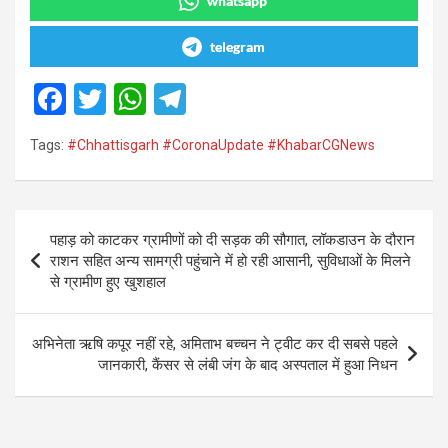
whatsapp
telegram
F
T
W
T
a
wi
h
el
Tags:
#Chhattisgarh #CoronaUpdate #KhabarCGNews
ce
tt
at
e
b
er
s
gr
o
A
a
Post
पहाड़ को काटकर ग्रामीणों को दी सड़क की सौगात, लॉकडाउन के दौरान
o
p
m
navigation
राशन सहित अन्य सामग्री पहुंचाने में हो रही आसानी, सुविधाओं के मिलने
k
p
से ग्रामीण हुए खुशहाल
अभिनेता ऋषि कपूर नहीं रहे, अमिताभ बच्चन ने ट्वीट कर दी सबसे पहले
जानकारी, कैंसर से लंबी जंग के बाद अस्पताल में हुआ निधन