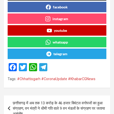
facebook
instagram
youtube
whatsapp
telegram
F
T
W
T
a
wi
h
el
Tags:
#Chhattisgarh #CoronaUpdate #KhabarCGNews
ce
tt
at
e
b
er
s
gr
o
A
a
Post
छत्तीसगढ़ में अब तक 13 करोड़ के 46 हजार क्विंटल वनोपजों का हुआ
o
p
m
navigation
संग्रहण, वन मंत्री ने धीमी गति वाले 9 वन मंडलों के संग्रहण पर जताया
असंतोष