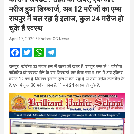
मरीज हुआ डिस्चार्ज, अब 12 मरीजों का एम्स
रायपुर में चल रहा है इलाज, कुल 24 मरीज हो
चुके हैं स्वस्थ
April 17, 2020
Khabar CG News
F
T
W
T
a
wi
h
el
रायपुर.
कोरोना को लेकर छग में राहत की खबर है. रायपुर एम्स से 1 कोरोना
ce
tt
at
e
पॉजिटिव को स्वस्थ होने के बाद डिस्चार्ज कर दिया गया है. छग में अब एक्टिव
b
er
s
gr
मरीज 12 बचे हैं, जिनका इलाज एम्स में चल रहा है. ये सभी मरीज कटघोरा के
हैं. छग में कुल 36 मरीज मिले हैं, जिसमें 24 स्वस्थ हो चुके हैं.
o
A
a
o
p
m
k
p