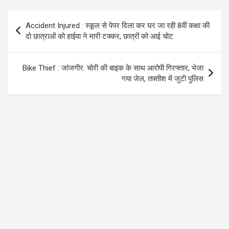
b
er
s
gr
o
A
a
Post
Accident Injured : स्कूल से पेपर दिला कर घर जा रही 8वीं कक्षा की
o
p
m
navigation
दो छात्राओं को हाईवा ने मारी टक्कर, छात्रों को आई चोट
k
p
Bike Thief : जांजगीर. चोरी की बाइक के साथ आरोपी गिरफ्तार, भेजा
गया जेल, तफ़्तीश में जुटी पुलिस