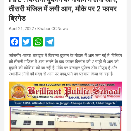
तीसरी मंजिल में लगी आग, मौके पर 2 फायर
ब्रिगेड
April 21, 2022
Khabar CG News
F
T
W
T
a
wi
h
el
जांजगीर-चाम्पा. बाराद्वार में किराना दुकान के गोदाम में आग लग गई है. बिल्डिंग
ce
tt
at
e
की तीसरी मंजिल में आग लगने के बाद फायर ब्रिगेड की 2 गाड़ी से आग को
b
er
s
gr
बुझाने की कोशिश की जा रही है. मौके पर बाराद्वार पुलिस टीम मौजूद है और
स्थानीय लोगों की मदद से आग पर काबू पाने का प्रयास किया जा रहा है.
o
A
a
o
p
m
k
p