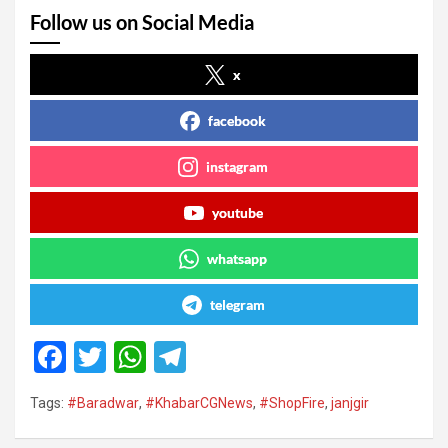
Follow us on Social Media
x
facebook
instagram
youtube
whatsapp
telegram
F
T
W
T
a
wi
h
el
Tags:
#Baradwar
,
#KhabarCGNews
,
#ShopFire
,
janjgir
ce
tt
at
e