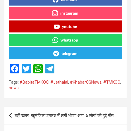
instagram
youtube
whatsapp
telegram
F
T
W
T
a
wi
h
el
Tags:
#BabitaTMKOC
,
#Jethalal
,
#KhabarCGNews
,
#TMKOC
,
ce
tt
at
e
news
b
er
s
gr
o
A
a
Post
o
p
m
बड़ी खबर: बहुमंजिला इमारत में लगी भीषण आग, 5 लोगों की हुई मौत…
navigation
k
p