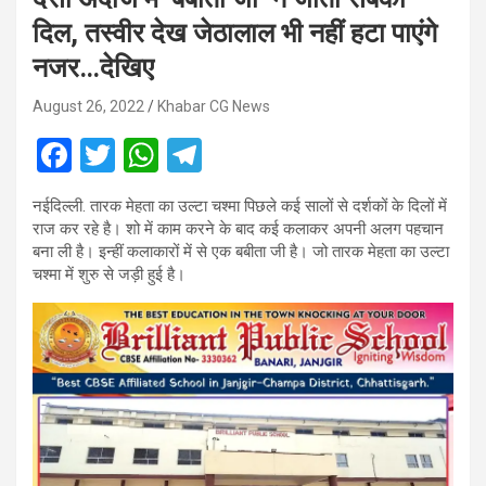
दिल, तस्वीर देख जेठालाल भी नहीं हटा पाएंगे
नजर…देखिए
August 26, 2022
Khabar CG News
F
T
W
T
a
wi
h
el
नईदिल्ली. तारक मेहता का उल्टा चश्मा पिछले कई सालों से दर्शकों के दिलों में
ce
tt
at
e
राज कर रहे है। शो में काम करने के बाद कई कलाकर अपनी अलग पहचान
b
er
s
gr
बना ली है। इन्हीं कलाकारों में से एक बबीता जी है। जो तारक मेहता का उल्टा
चश्मा में शुरु से जड़ी हुई है।
o
A
a
o
p
m
k
p