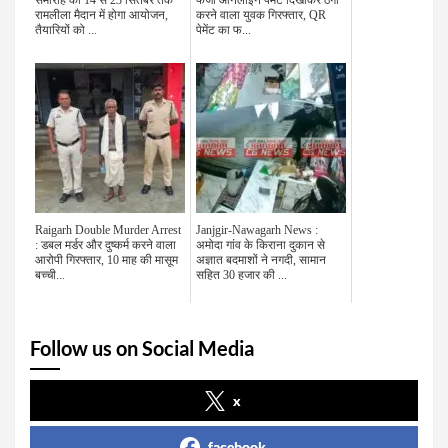
समारोह का 14 से 23 सितंबर तक
फर्जी ऑनलाइन पेमेंट दिखाकर ठगी
रामलीला मैदान में होगा आयोजन,
करने वाला युवक गिरफ्तार, QR
तैयारियों को ...
पेमेंट का फ...
Raigarh Double Murder Arrest
Janjgir-Nawagarh News :
: डबल मर्डर और दुष्कर्म करने वाला
अमोदा गांव के किराना दुकान से
आरोपी गिरफ्तार, 10 माह की मासूम
अज्ञात बदमाशों ने नगदी, सामान
बच्ची...
सहित 30 हजार की ...
Follow us on Social Media
x
facebook