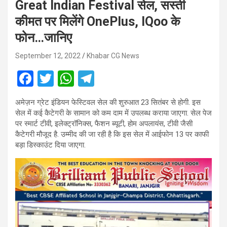
Great Indian Festival सेल, सस्ती
कीमत पर मिलेंगे OnePlus, IQoo के
फोन…जानिए
September 12, 2022
Khabar CG News
F
T
W
T
a
wi
h
el
अमेज़न ग्रेट इंडियन फेस्टिवल सेल की शुरुआत 23 सितंबर से होगी. इस
ce
tt
at
e
सेल में कई कैटेगरी के सामान को कम दाम में उपलब्ध कराया जाएगा. सेल पेज
b
er
s
gr
पर स्मार्ट टीवी, इलेक्ट्रॉनिक्स, फैशन ब्यूटी, होम अपलायंस, टीवी जैसी
कैटेगरी मौजूद है. उम्मीद की जा रही है कि इस सेल में आईफोन 13 पर काफी
o
A
a
बड़ा डिस्काउंट दिया जाएगा.
o
p
m
k
p