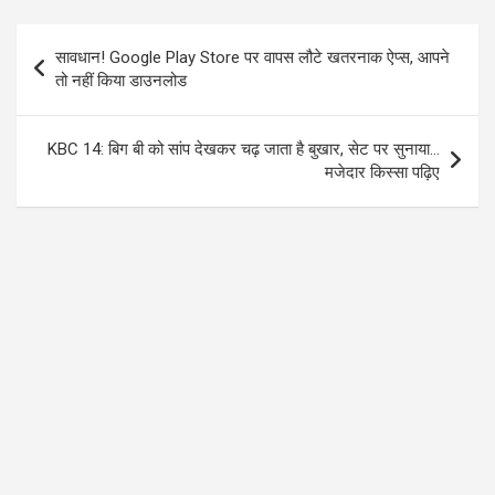
b
er
s
gr
o
A
a
Post
सावधान! Google Play Store पर वापस लौटे खतरनाक ऐप्स, आपने
o
p
m
navigation
तो नहीं किया डाउनलोड
k
p
KBC 14: बिग बी को सांप देखकर चढ़ जाता है बुखार, सेट पर सुनाया…
मजेदार किस्सा पढ़िए