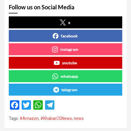
Follow us on Social Media
x
facebook
instagram
youtube
whatsapp
telegram
F
T
W
T
a
wi
h
el
Tags:
#Amazon
,
#KhabarCGNews
,
news
ce
tt
at
e