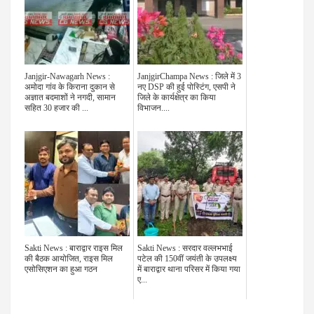
Janjgir-Nawagarh News :
JanjgirChampa News : जिले में 3
अमोदा गांव के किराना दुकान से
नए DSP की हुई पोस्टिंग, एसपी ने
अज्ञात बदमाशों ने नगदी, सामान
जिले के कार्यक्षेत्र का किया
सहित 30 हजार की ...
विभाजन....
Sakti News : बाराद्वार राइस मिल
Sakti News : सरदार वल्लभभाई
की बैठक आयोजित, राइस मिल
पटेल की 150वीं जयंती के उपलक्ष्य
एसोसिएशन का हुआ गठन
में बाराद्वार थाना परिसर में किया गया
ए...