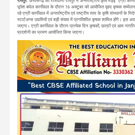
रायपुर.
छत्तीसगढ़ की राजधानी रायपुर में अन्तर्राष्ट्रीय कृषि मड़ई ‘‘एग्री क
ce
tt
at
e
भूपेश बघेल कार्नीवाल के दौरान 16 अक्टूबर को आयोजित वृहद कृषक सम्मेलन को
b
er
s
gr
रहे एग्री कार्नीवाल में अन्तर्राष्ट्रीय एवं राष्ट्रीय स्तर के कृषि संस्थानों के नि
स्टार्टअप्स उद्यमियों एवं बड़ी संख्या में प्रगतिशील कृषक शामिल होंगे। इस 
o
A
a
जाएगा। एग्री कार्नीवाल के दौरान प्रत्येक दिन कृषकों, छात्रों एवं आम नागरिको
o
p
m
प्रदर्शनी का भ्रमण आयोजित किया जाएगा।
k
p