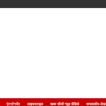
एंटरटेनमेंट
लाइफस्टाइल
खबर सीजी न्यूज़ वीडियो
सम्पादकीय-लेख