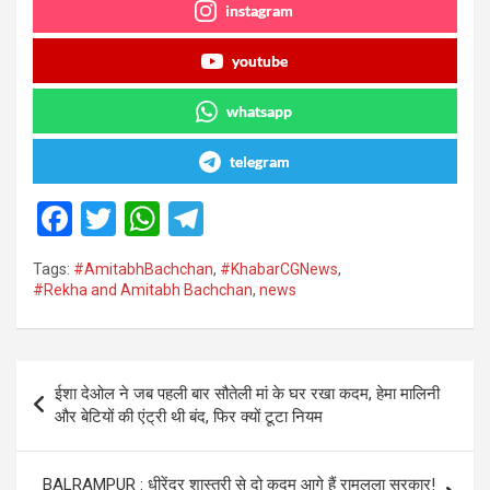
instagram
youtube
whatsapp
telegram
F
T
W
T
a
wi
h
el
Tags:
#AmitabhBachchan
,
#KhabarCGNews
,
ce
tt
at
e
#Rekha and Amitabh Bachchan
,
news
b
er
s
gr
o
A
a
Post
o
p
m
ईशा देओल ने जब पहली बार सौतेली मां के घर रखा कदम, हेमा मालिनी
navigation
और बेटियों की एंट्री थी बंद, फिर क्यों टूटा नियम
k
p
BALRAMPUR : धीरेंद्र शास्त्री से दो कदम आगे हैं रामलला सरकार!