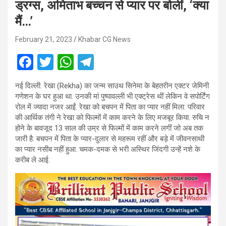
ड्रग्स, अमिताभ बच्चन से प्यार पर बोलीं, ‘क्या
मैं…’
February 21, 2023
Khabar CG News
F
T
W
T
a
wi
h
el
नई दिल्ली. रेखा (Rekha) का जन्म साउथ सिनेमा के बेहतरीन एक्टर जेमिनी
ce
tt
at
e
गणेशन के घर हुआ था. उनकी मां पुष्पावल्ली भी एक्ट्रेस थीं लेकिन वे सपोर्टिंग
b
er
s
gr
रोल में ज्यादा नजर आईं. रेखा को बचपन में पिता का प्यार नहीं मिला. परिवार
की आर्थिक तंगी ने रेखा को फिल्मों में काम करने के लिए मजबूर किया. रुचि न
o
A
a
होने के बावजूद 13 साल की उम्र से फिल्मों में काम करने लगीं जो अब तक
o
p
m
जारी है. बचपन में पिता के प्यार-दुलार से महरूम रहीं और बड़े में जीवनसाथी
का प्यार नसीब नहीं हुआ. चमक-दमक से भरी अस्थिर जिंदगी उन्हें नशे के
k
p
करीब ले आई.