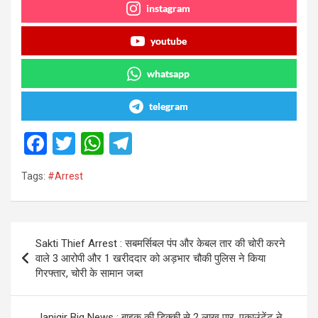
instagram
youtube
whatsapp
telegram
F
T
W
T
a
wi
h
el
Tags:
#Arrest
ce
tt
at
e
b
er
s
gr
o
A
a
Post
Sakti Thief Arrest : सबमर्सिबल पंप और केबल तार की चोरी करने
o
p
m
navigation
वाले 3 आरोपी और 1 खरीददार को अड़भार चौकी पुलिस ने किया
k
p
गिरफ्तार, चोरी के सामान जब्त
Janjgir Big News : बाइक की डिक्की से 2 लाख पार, एकाउंटेंट ने