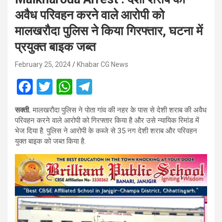
अवैध परिवहन करने वाले आरोपी को
मालखरौदा पुलिस ने किया गिरफ्तार, घटना में
प्रयुक्त बाइक जब्त
February 25, 2024
Khabar CG News
F
T
W
T
a
wi
h
el
सक्ती.
मालखरौदा पुलिस ने पोता गांव की नहर के पास से देशी शराब की अवैध
ce
tt
at
e
परिवहन करने वाले आरोपी को गिरफ्तार किया है और उसे न्यायिक रिमांड में
b
er
s
gr
भेज दिया है. पुलिस ने आरोपी के कब्जे से 35 नग देशी शराब और परिवहन
युक्त बाइक को जब्त किया है.
o
A
a
o
p
m
k
p