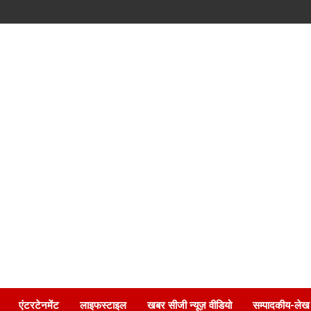
एंटरटेनमेंट
लाइफस्टाइल
खबर सीजी न्यूज़ वीडियो
सम्पादकीय-लेख