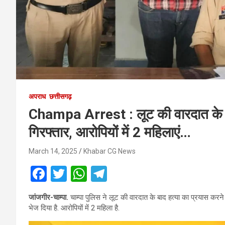
अपराध
छत्तीसगढ़
Champa Arrest : लूट की वारदात के बा
गिरफ्तार, आरोपियों में 2 महिलाएं…
March 14, 2025
Khabar CG News
F
T
W
T
a
wi
h
el
जांजगीर-चाम्पा.
चाम्पा पुलिस ने लूट की वारदात के बाद हत्या का प्रयास करने 
ce
tt
at
e
भेज दिया है. आरोपियों में 2 महिला है.
b
er
s
gr