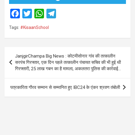
F
T
W
T
a
wi
h
el
Tags:
#KisaanSchool
ce
tt
at
e
b
er
s
gr
o
A
a
Post
JanjgirChampa Big News : कोटमीसोनार गांव की तत्कालीन
o
p
m
navigation
सरपंच गिरफ्तार, एक दिन पहले तत्कालीन पंचायत सचिव की भी हुई थी
k
p
गिरफ्तारी, 25 लाख गबन का है मामला, अकलतरा पुलिस की कार्रवाई…
पत्रकारिता गौरव सम्मान से सम्मानित हुए IBC24 के एंकर श्रवण तंबोली