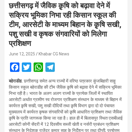
छत्तीसगढ़ में जैविक क़ृषि को बढ़ावा देने में
सक्रिय भूमिका निभा रही किसान स्कूल की
टीम, आरसेटी के माध्यम बिहान के क़ृषि सखी,
पशु सखी व कृषक संगवारियों को मिलेगा
प्रशिक्षण
June 12, 2025
Khabar CG News
F
T
W
T
a
wi
h
el
बहेराडीह.
छत्तीसगढ़ समेत अन्य राज्यों में वरिष्ठ पत्रकार कुंजबिहारी साहू
ce
tt
at
e
किसान स्कुल बहेराडीह की टीम जैविक क़ृषि को बढ़ावा देने में सक्रिय भूमिका
b
er
s
gr
निभा रही है। भारत के अलग अलग राज्यों के प्रत्येक जिलों में स्थापित
आरसेटी अर्थात ग्रामीण स्व रोजगार प्रशिक्षण संस्थान के माध्यम से बिहान में
o
A
a
कार्यरत क़ृषि सखी, पशु सखी दीदियों तथा क़ृषि विभाग द्वारा दो दो पंचायत
o
p
m
मुख्यालय में कार्यरत कृषक संगवारियों को क़ृषि आधारित प्रशिक्षण तथा जैविक
क़ृषि के प्रति जागरूक किया जा रहा है। हाल ही में बिलासपुर स्थित एसबीआई
k
p
आरसेटी कोनी सेंदरी में 12 दिवसीय सब्जी खेती व नर्सरी प्रबंधन प्रशिक्षण
संस्थान के निदेशक राजेंद्र कुमार साहू के निर्देशन पर तथा दीप्ती, पुरषोत्तम