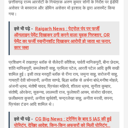
छत्तीसगढ़ राज्य आरसेटी के नियंत्रक अरुण कुमार सोनी के निर्देश पर ईडीपी
असेसर जे बस्वराज और डोमिन असेसर मो इरशाद के द्वारा असस्मेंट किया
गया।
इसे भी पढ़े -
Raigarh News : पेट्रोल पंप पर फर्जी
ऑनलाइन पेमेंट दिखाकर ठगी करने वाला युवक गिरफ्तार, QR
पेमेंट का फर्जी स्क्रीनशॉट दिखाकर आरोपी हो जाता था फरार,
कार जब्त
प्रशिक्षण में तखतपुर ब्लॉक से सैलेदरी कौशिक, पार्वती मानिकपुरी, बीना छेदाम,
शांति मानिकपुरी, कमलेश्वरी साहू, प्रमिला पटेल, आरती पटेल आदि क़ृषि सखी
शामिल हुई। इसी तरह मस्तूरी ब्लॉक से रीना राय, जमुना साहू, सरोजनी साहू,
गायत्री देवी सोनवानी, अनीता साण्डे, बिल्हा ब्लॉक से अर्चना बांधे,मनीषा मोहले,
अंजनी ध्रुव, मंतोषी यादव, प्रियंका महिरवे, शीतला ध्रुव, सुनीता कुम्हार,
संतोषी, ओरकेरा, सुकन्या, लालमती राज, फुलेश्वरी आयम, संजोरा खैरवार,
छलीक्षमता कुसरो, अनीता सूर्यवंशी, चन्द्रलेखा साहू, अनीता मरावी, सपना,
प्रियंका टंडन आदि शामिल थे।
इसे भी पढ़े -
CG Big News : ट्रेनिंग के बाद 5 IAS की हुई
पोस्टिंग, देखिए आदेश, किन-किन अफसरों को मिली पोस्टिंग...