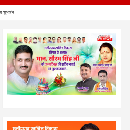
आ शुभारंभ