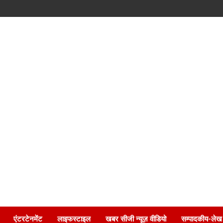
एंटरटेनमेंट
लाइफस्टाइल
खबर सीजी न्यूज़ वीडियो
सम्पादकीय-लेख