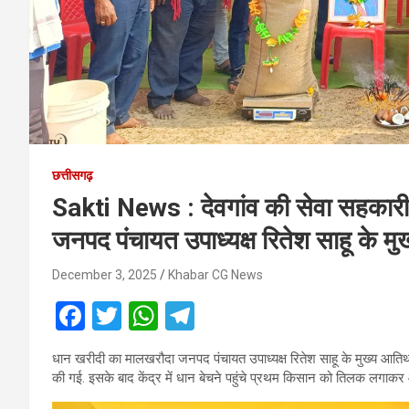
छत्तीसगढ़
Sakti News : देवगांव की सेवा सहकारी
जनपद पंचायत उपाध्यक्ष रितेश साहू के मुख
December 3, 2025
Khabar CG News
F
T
W
T
a
wi
h
el
धान खरीदी का मालखरौदा जनपद पंचायत उपाध्यक्ष रितेश साहू के मुख्य आतिथ्य
ce
tt
at
e
की गई. इसके बाद केंद्र में धान बेचने पहुंचे प्रथम किसान को तिलक लगा
b
er
s
gr