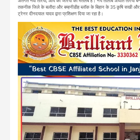
अंतर्गत नवा तरिया, आय का जरिया का मतलब है। नये तालाब अर्थात तरिय
b
er
s
gr
तकनीक जिले के बलौदा और बम्हनीडीह ब्लॉक के बिहान के 35 क़ृषि सखी और पशु 
ट्रेनर दीनदयाल यादव द्वारा प्रशिक्षण दिया जा रहा है।
o
A
a
o
p
m
k
p