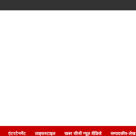
एंटरटेनमेंट
लाइफस्टाइल
खबर सीजी न्यूज़ वीडियो
सम्पादकीय-लेख