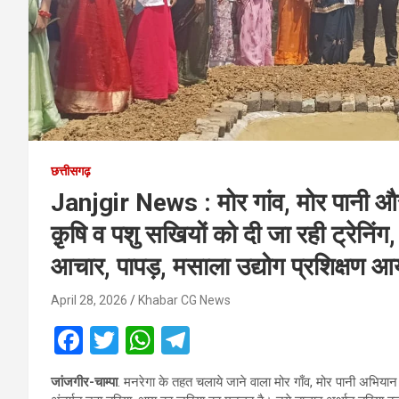
छत्तीसगढ़
Janjgir News : मोर गांव, मोर पानी 
क़ृषि व पशु सखियों को दी जा रही ट्रेनिंग, 
आचार, पापड़, मसाला उद्योग प्रशिक्षण 
April 28, 2026
Khabar CG News
F
T
W
T
a
wi
h
el
जांजगीर-चाम्पा
. मनरेगा के तहत चलाये जाने वाला मोर गाँव, मोर पानी अभिय
ce
tt
at
e