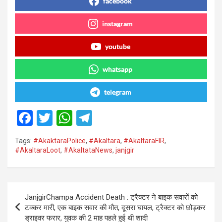
facebook
instagram
youtube
whatsapp
telegram
F
T
W
T
a
wi
h
el
Tags:
#AkaktaraPolice
,
#Akaltara
,
#AkaltaraFIR
,
ce
tt
at
e
#AkaltaraLoot
,
#AkaltataNews
,
janjgir
b
er
s
gr
o
A
a
Post
o
p
m
JanjgirChampa Accident Death : ट्रैक्टर ने बाइक सवारों को
navigation
टक्कर मारी, एक बाइक सवार की मौत, दूसरा घायल, ट्रैक्टर को छोड़कर
k
p
ड्राइवर फरार, युवक की 2 माह पहले हुई थी शादी