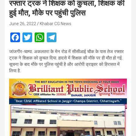
रफ्तार ट्रक ने शिक्षक को कुचला, शिक्षक की
हुई मौत, मौके पर पहुंची पुलिस
June 26, 2022
Khabar CG News
F
T
W
T
a
wi
h
el
जांजगीर-चाम्पा. अकलतरा के मेन रोड में सीसीआई चौक के पास तेज रफ्तार
ce
tt
at
e
ट्रक ने शिक्षक को कुचल दिया. हादसे में शिक्षक की मौके पर ही मौत हो गई.
b
er
s
gr
सूचना के बाद मौके पर पुलिस पहुंची है और आरोपी ड्राइवर को हिरासत में
लिया है.
o
A
a
o
p
m
k
p