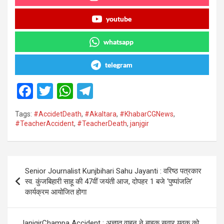
youtube
whatsapp
telegram
F
T
W
T
a
wi
h
el
Tags:
#AccidetDeath
,
#Akaltara
,
#KhabarCGNews
,
ce
tt
at
e
#TeacherAccident
,
#TeacherDeath
,
janjgir
b
er
s
gr
o
A
a
Post
o
p
m
Senior Journalist Kunjbihari Sahu Jayanti : वरिष्ठ पत्रकार
navigation
स्व. कुंजबिहारी साहू की 47वीं जयंती आज, दोपहर 1 बजे ‘पुष्पांजलि’
k
p
कार्यक्रम आयोजित होगा
JanjgirChampa Accident : अज्ञात वाहन ने बाइक सवार युवक को