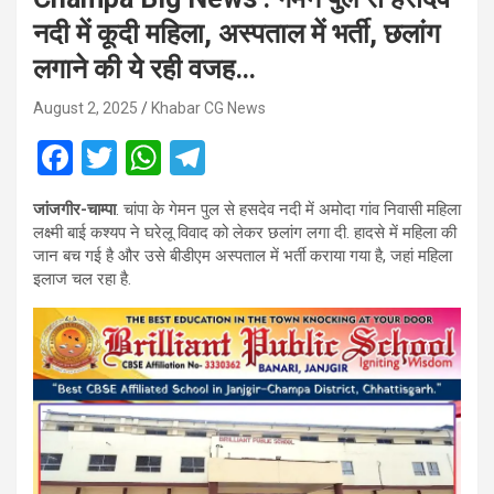
नदी में कूदी महिला, अस्पताल में भर्ती, छलांग
लगाने की ये रही वजह…
August 2, 2025
Khabar CG News
F
T
W
T
a
wi
h
el
जांजगीर-चाम्पा
. चांपा के गेमन पुल से हसदेव नदी में अमोदा गांव निवासी महिला
ce
tt
at
e
लक्ष्मी बाई कश्यप ने घरेलू विवाद को लेकर छलांग लगा दी. हादसे में महिला की
b
er
s
gr
जान बच गई है और उसे बीडीएम अस्पताल में भर्ती कराया गया है, जहां महिला
इलाज चल रहा है.
o
A
a
o
p
m
k
p