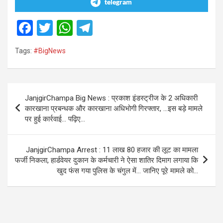
telegram
F
T
W
T
a
wi
h
el
Tags:
#BigNews
ce
tt
at
e
b
er
s
gr
o
A
a
Post
JanjgirChampa Big News : प्रकाश इंडस्ट्रीज के 2 अधिकारी
o
p
m
navigation
कारखाना प्रबन्धक और कारखाना अधिभोगी गिरफ्तार, …इस बड़े मामले
k
p
पर हुई कार्रवाई… पढ़िए…
JanjgirChampa Arrest : 11 लाख 80 हजार की लूट का मामला
फर्जी निकला, हार्डवेयर दुकान के कर्मचारी ने ऐसा शातिर दिमाग लगाया कि
खुद फंस गया पुलिस के चंगुल में… जानिए पूरे मामले को…