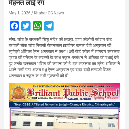
मेहनत लाई रंग
May 1, 2026
Khabar CG News
F
T
W
T
a
wi
h
el
चांपा.
चांपा के सरस्वती शिशु मंदिर की छात्रा, डागा कॉलोनी स्टेशन रोड
ce
tt
at
e
बरपाली चौक चांपा निवासी रोशनलाल हार्डवेयर कमला देवी अग्रवाल की
b
er
s
gr
सुपौत्री अंशिका ऐरन अग्रवाल ने कक्षा 10वीं बोर्ड परीक्षा में शानदार सफलता
प्राप्त की परिवार के सदस्यों के साथ स्कूल-प्रबंधन ने अंशिका को बधाई देते
o
A
a
हुए उनके उज्जवल भविष्य की कामना की है. इस सफलता का श्रेय अंशिका ने
o
p
m
अपने मम्मी पापा अजय मधु ऐरन अग्रवाल एवं दादा-दादी ताऊजी विजय
अग्रवाल व स्कूल के सभी गुरुजनों को दी.
k
p