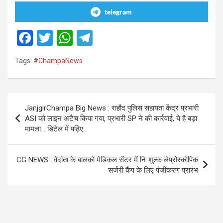
telegram
F
T
W
T
a
wi
h
el
Tags:
#ChampaNews
ce
tt
at
e
b
er
s
gr
o
A
a
Post
JanjgirChampa Big News : राहौद पुलिस सहायता केंद्र प्रभारी
o
p
m
navigation
ASI को लाइन अटैच किया गया, प्रभारी SP ने की कार्रवाई, ये है बड़ा
k
p
मामला… डिटेल में पढ़िए…
CG NEWS : वेदांता के बालको मेडिकल सेंटर में निःशुल्क लेप्रोस्कोपिक
सर्जरी कैंप के लिए पंजीकरण प्रारंभ