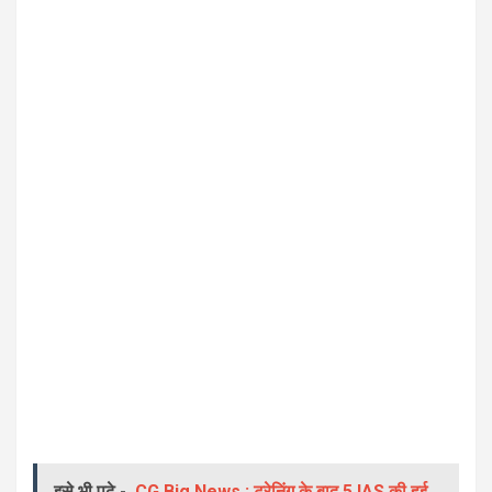
इसे भी पढ़े -
CG Big News : ट्रेनिंग के बाद 5 IAS की हुई