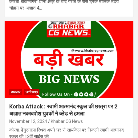
कोरबा. बांकीमोंगरा थाना क्षेत्र के चांद गैरेज के पास ट्रक मालिक उदय
चौहान पर अज्ञात 4…
अपराध
छत्तीसगढ़
Korba Attack : स्वामी आत्मानंद स्कूल की छात्रा पर 2
अज्ञात नकाबपोश युवकों ने ब्लेड से हमला
November 12, 2024
Khabar CG News
कोरबा. ढेंगुरनाला स्थित अपने घर से सायकिल पर निकली स्वामी आत्मानंद
स्कूल की 12वीं साइंस की…