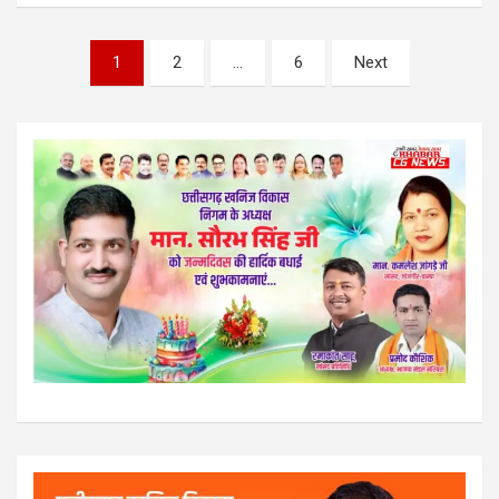
Posts
1
2
…
6
Next
pagination